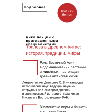
Подробнее
Купить
билет
цикл лекций с
приглашенными
специалистами
Трапеза в Древнем Китае:
история, традиции, мифы
Роль Восточной Азии
в одомашнивании растений
и животных: настоящая
древнекитайская кухня
Лекцию читает Дмитриев С. В. — кандидат
исторических наук, ведущий научный
сотрудник, зав. cектором древней
и средневековой истории отдела Китая
Института Востоковедения РАН.
Знаменитые пиры и банкеты
в истории Китая