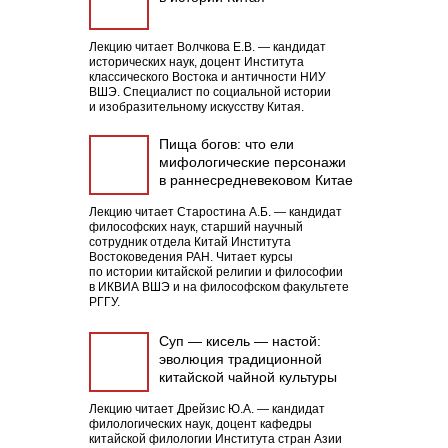
Лекцию читает Волчкова Е.В. — кандидат
исторических наук, доцент Института
классического Востока и античности НИУ
ВШЭ. Специалист по социальной истории
и изобразительному искусству Китая.
Пища богов: что ели
мифологические персонажи
в раннесредневековом Китае
Лекцию читает Старостина А.Б. — кандидат
философских наук, старший научный
сотрудник отдела Китай Института
Востоковедения РАН. Читает курсы
по истории китайской религии и философии
в ИКВИА ВШЭ и на философском факультете
РГГУ.
Суп — кисель — настой:
эволюция традиционной
китайской чайной культуры
Лекцию читает Дрейзис Ю.А. — кандидат
филологических наук, доцент кафедры
китайской филологии Института стран Азии