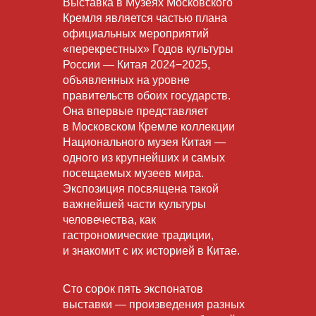
Выставка в Музеях Московского
Кремля является частью плана
официальных мероприятий
«перекрестных» Годов культуры
России — Китая 2024−2025,
Письмо.pdf
Письмо.pdf
Письмо.pdf
Перевод
объявленных на уровне
правительств обоих государств.
Она впервые представляет
в Московском Кремле коллекции
Национального музея Китая —
одного из крупнейших и самых
посещаемых музеев мира.
Экспозиция посвящена такой
важнейшей части культуры
человечества, как
гастрономические традиции,
и знакомит с их историей в Китае.
Сто сорок пять экспонатов
выставки — произведения разных